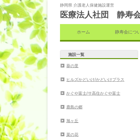
静岡県 介護老人保健施設運営
医療法人社団 静寿
ホーム
静寿会につ
施設一覧
葵の里
ヒルズかどいけ/かどいけプラス
かぐや富士/サ高住かぐや富士
鹿島の郷
旭ヶ丘
菜の花