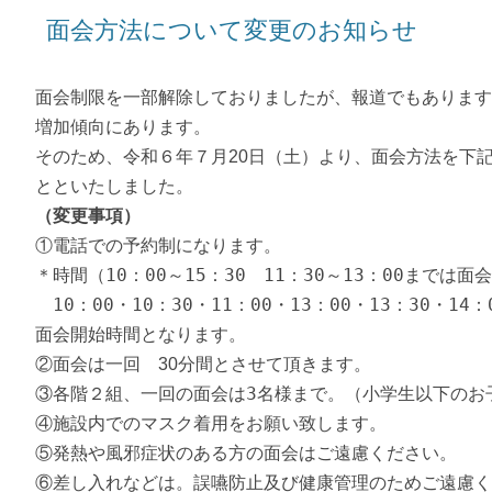
面会方法について変更のお知らせ
面会制限を一部解除しておりましたが、報道でもあります
増加傾向にあります。
そのため、令和６年７月20日（土）より、面会方法を下
とといたしました。
（変更事項）
①電話での予約制になります。
＊時間（10：00～15：30 11：30～13：00まで
10：00・10：30・11：00・13：00・13：30・14：
面会開始時間となります。
②面会は一回 30分間とさせて頂きます。
③各階２組、一回の面会は
3
名様まで。（小学生以下の
④施設内でのマスク着用をお願い致します。
⑤発熱や風邪症状のある方の面会はご遠慮ください。
⑥差し入れなどは。誤嚥防止及び健康管理のためご遠慮く