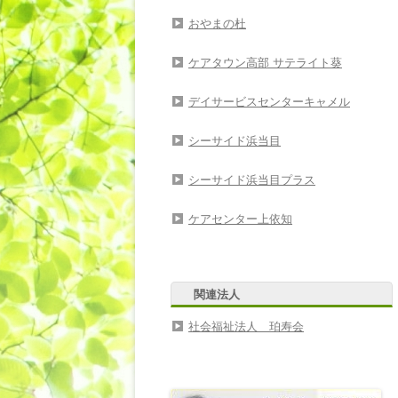
おやまの杜
ケアタウン高部 サテライト葵
デイサービスセンターキャメル
シーサイド浜当目
シーサイド浜当目プラス
ケアセンター上依知
関連法人
社会福祉法人 珀寿会