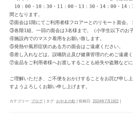
10：00・10：30・11：00・13：30・14：00・14
間となります。
②面会は1階にてご利用者様フロアーとのリモート面会。
③各階1組、一回の面会は
3
名様まで。（小学生以下の
④施設内でのマスク着用をお願い致します。
⑤発熱や風邪症状のある方の面会はご遠慮ください。
⑥差し入れなどは。誤嚥防止及び健康管理のためご遠慮く
⑦金品をご利用者様へお渡しすることも紛失や盗難などに
ご理解いただき、ご不便をおかけすることをお詫び申し上
すようよろしくお願い申し上げます。
カテゴリー:
ブログ
| タグ:
おやまの杜
| 投稿日:
2024年7月19日
|